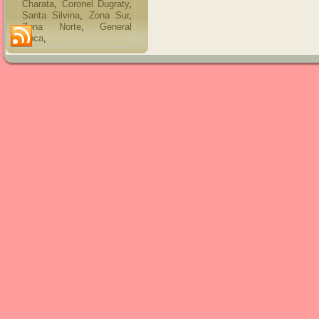
Charata
,
Coronel Dugraty
,
Santa Silvina
,
Zona Sur
,
Zona Norte
,
General
Roca
,