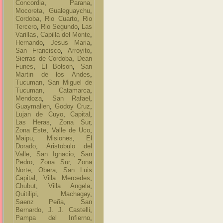
Concordia
,
Parana
,
Mocoreta
,
Gualeguaychu
,
Cordoba
,
Rio Cuarto
,
Rio
Tercero
,
Rio Segundo
,
Las
Varillas
,
Capilla del Monte
,
Hernando
,
Jesus Maria
,
San Francisco
,
Arroyito
,
Sierras de Cordoba
,
Dean
Funes
,
El Bolson
,
San
Martin de los Andes
,
Tucuman
,
San Miguel de
Tucuman
,
Catamarca
,
Mendoza
,
San Rafael
,
Guaymallen
,
Godoy Cruz
,
Lujan de Cuyo
,
Capital
,
Las Heras
,
Zona Sur
,
Zona Este
,
Valle de Uco
,
Maipu
,
Misiones
,
El
Dorado
,
Aristobulo del
Valle
,
San Ignacio
,
San
Pedro
,
Zona Sur
,
Zona
Norte
,
Obera
,
San Luis
Capital
,
Villa Mercedes
,
Chubut
,
Villa Angela
,
Quitilipi
,
Machagay
,
Saenz Peña
,
San
Bernardo
,
J. J. Castelli
,
Pampa del Infierno
,