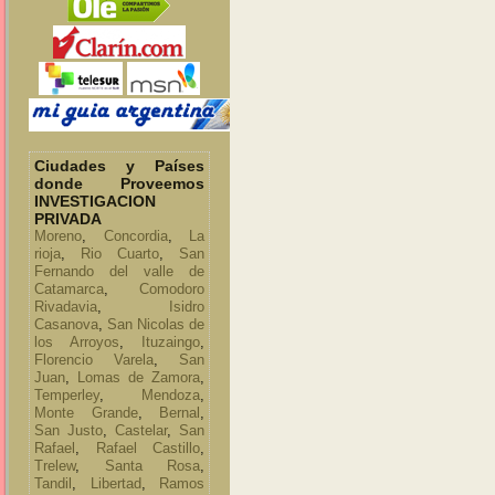
Ciudades y Países
donde Proveemos
INVESTIGACION
PRIVADA
Moreno
,
Concordia
,
La
rioja
,
Rio Cuarto
,
San
Fernando del valle de
Catamarca
,
Comodoro
Rivadavia
,
Isidro
Casanova
,
San Nicolas de
los Arroyos
,
Ituzaingo
,
Florencio Varela
,
San
Juan
,
Lomas de Zamora
,
Temperley
,
Mendoza
,
Monte Grande
,
Bernal
,
San Justo
,
Castelar
,
San
Rafael
,
Rafael Castillo
,
Trelew
,
Santa Rosa
,
Tandil
,
Libertad
,
Ramos