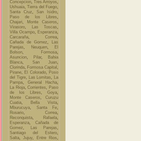
Concepcion
,
Tres Arroyos
,
Ushuaia
,
Tierra del Fuego
,
Santa Cruz
,
San Isidro
,
Paso de los Libres
,
Chajari
,
Monte Caseros
,
Virasoro
,
Las Toscas
,
Villa Ocampo
,
Esperanza
,
Carcaraña
,
Correa
,
Cañada de Gomez
,
Las
Parejas
,
Neuquen
,
El
Bolson
,
Formosa
,
Asuncion
,
Pilar
,
Bahia
Blanca
,
San Juan
,
Clorinda
,
Formosa Capital
,
Pirane
,
El Colorado
,
Poso
del Tigre
,
Las Lomitas
,
La
Pampa
,
General Hacha
,
La Rioja
,
Corrientes
,
Paso
de los Libres
,
Goya
,
Monte Caseros
,
Curuzu
Cuatia
,
Bella Vista
,
Mburucuya
,
Santa Fe
,
Rosario
,
Correa
,
Reconquista
,
Rafaela
,
Esperanza
,
Cañada de
Gomez
,
Las Parejas
,
Santiago del Estero
,
Salta
,
Jujuy
,
Entre Rios
,