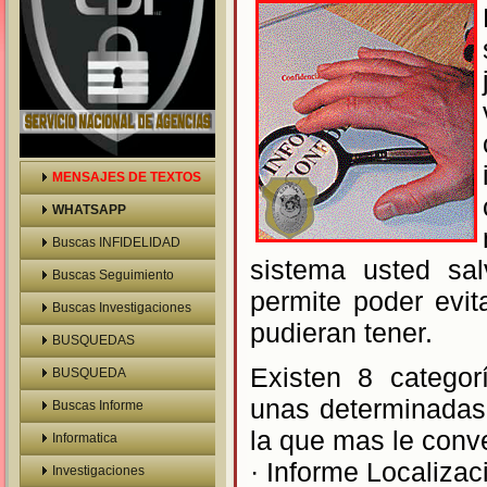
MENSAJES DE TEXTOS
WHATSAPP
Buscas INFIDELIDAD
sistema usted sal
Buscas Seguimiento
permite poder evi
Buscas Investigaciones
pudieran tener.
BUSQUEDAS
Existen 8 categor
BUSQUEDA
unas determinadas 
VEHICULOS
Buscas Informe
la que mas le conv
Prelaboral
Informatica
· Informe Localizac
Investigaciones