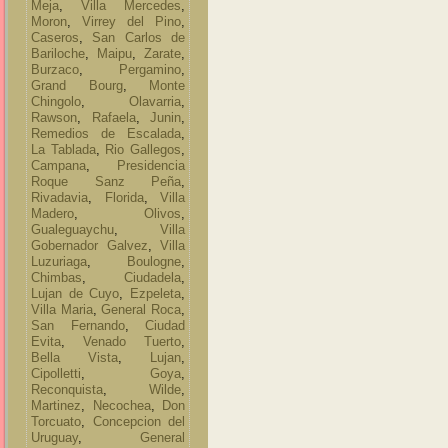
Meja
,
Villa Mercedes
,
Moron
,
Virrey del Pino
,
Caseros
,
San Carlos de
Bariloche
,
Maipu
,
Zarate
,
Burzaco
,
Pergamino
,
Grand Bourg
,
Monte
Chingolo
,
Olavarria
,
Rawson
,
Rafaela
,
Junin
,
Remedios de Escalada
,
La Tablada
,
Rio Gallegos
,
Campana
,
Presidencia
Roque Sanz Peña
,
Rivadavia
,
Florida
,
Villa
Madero
,
Olivos
,
Gualeguaychu
,
Villa
Gobernador Galvez
,
Villa
Luzuriaga
,
Boulogne
,
Chimbas
,
Ciudadela
,
Lujan de Cuyo
,
Ezpeleta
,
Villa Maria
,
General Roca
,
San Fernando
,
Ciudad
Evita
,
Venado Tuerto
,
Bella Vista
,
Lujan
,
Cipolletti
,
Goya
,
Reconquista
,
Wilde
,
Martinez
,
Necochea
,
Don
Torcuato
,
Concepcion del
Uruguay
,
General