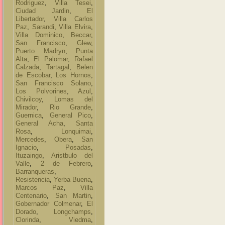
Rodriguez
,
Villa Tesei
,
Ciudad Jardin
,
El
Libertador
,
Villa Carlos
Paz
,
Sarandi
,
Villa Elvira
,
Villa Dominico
,
Beccar
,
San Francisco
,
Glew
,
Puerto Madryn
,
Punta
Alta
,
El Palomar
,
Rafael
Calzada
,
Tartagal
,
Belen
de Escobar
,
Los Hornos
,
San Francisco Solano
,
Los Polvorines
,
Azul
,
Chivilcoy
,
Lomas del
Mirador
,
Rio Grande
,
Guernica
,
General Pico
,
General Acha
,
Santa
Rosa
,
Lonquimai
,
Mercedes
,
Obera
,
San
Ignacio
,
Posadas
,
Ituzaingo
,
Aristbulo del
Valle
,
2 de Febrero
,
Barranqueras
,
Resistencia
,
Yerba Buena
,
Marcos Paz
,
Villa
Centenario
,
San Martin
,
Gobernador Colmenar
,
El
Dorado
,
Longchamps
,
Clorinda
,
Viedma
,