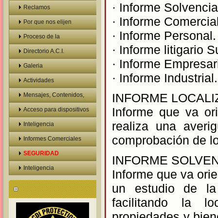
· Informe Solvencia
Reclamos
· Informe Comercial
Por que nos elijen
· Informe Personal.
Proceso de la
· Informe litigario 
Investigacion
Directorio A.C.I.
· Informe Empresari
Galeria
· Informe Industrial.
Actividades
INFORME LOCALI
Confidenciales
Mensajes, Contenidos,
Informe que va or
Mails
Acceso para dispositivos
realiza una averig
moviles
Inteligencia
comprobación de lo
Informes Comerciales
Personales
SEGURIDAD
INFORME SOLVEN
Inteligencia
Informe que va orien
un estudio de la 
facilitando la lo
propiedades y biene