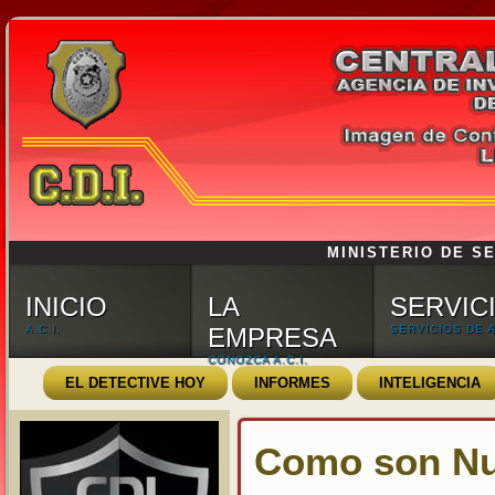
MINISTERIO DE SE
INICIO
LA
SERVIC
A.C.I.
EMPRESA
SERVICIOS DE A.
CONOZCA A.C.I.
EL DETECTIVE HOY
INFORMES
INTELIGENCIA
Como son Nu