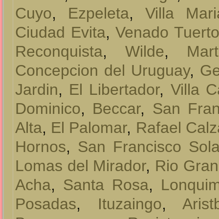
Cuyo
,
Ezpeleta
,
Villa Mari
Ciudad Evita
,
Venado Tuert
Reconquista
,
Wilde
,
Mart
Concepcion del Uruguay
,
Ge
Jardin
,
El Libertador
,
Villa 
Dominico
,
Beccar
,
San Fran
Alta
,
El Palomar
,
Rafael Cal
Hornos
,
San Francisco Sol
Lomas del Mirador
,
Rio Gra
Acha
,
Santa Rosa
,
Lonquim
Posadas
,
Ituzaingo
,
Aris