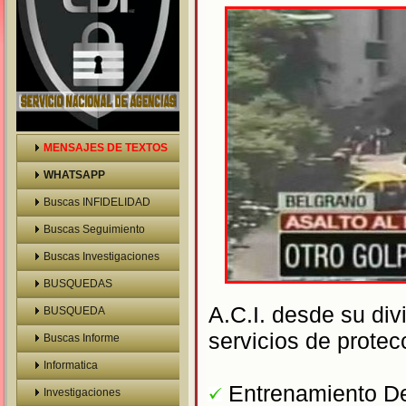
MENSAJES DE TEXTOS
WHATSAPP
Buscas INFIDELIDAD
Buscas Seguimiento
Buscas Investigaciones
BUSQUEDAS
A.C.I. desde su div
BUSQUEDA
servicios de protec
VEHICULOS
Buscas Informe
Prelaboral
Informatica
Entrenamiento De
Investigaciones