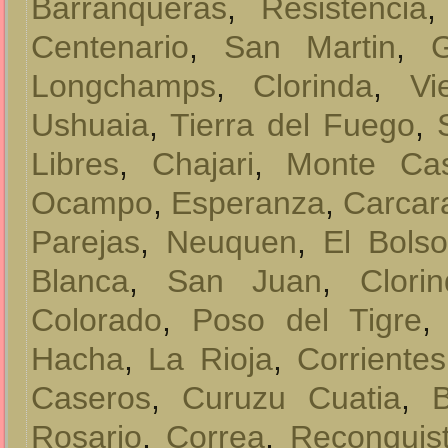
Barranqueras
,
Resistencia
Centenario
,
San Martin
,
Longchamps
,
Clorinda
,
Vi
Ushuaia
,
Tierra del Fuego
,
Libres
,
Chajari
,
Monte Ca
Ocampo
,
Esperanza
,
Carcar
Parejas
,
Neuquen
,
El Bols
Blanca
,
San Juan
,
Clori
Colorado
,
Poso del Tigre
Hacha
,
La Rioja
,
Corrientes
Caseros
,
Curuzu Cuatia
,
B
Rosario
,
Correa
,
Reconquis