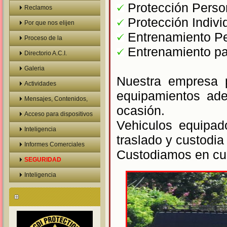
Protección Perso
Reclamos
Protección Indivi
Por que nos elijen
Entrenamiento Pe
Proceso de la
Entrenamiento pa
Investigacion
Directorio A.C.I.
Galeria
Nuestra empresa p
Actividades
equipamientos ade
Confidenciales
Mensajes, Contenidos,
ocasión.
Mails
Acceso para dispositivos
Vehiculos equipad
moviles
Inteligencia
traslado y custodia
Informes Comerciales
Custodiamos en cua
Personales
SEGURIDAD
Inteligencia