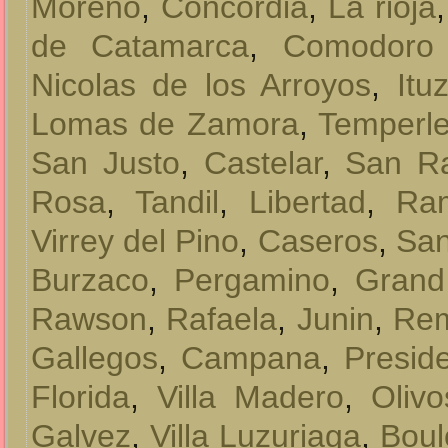
Moreno
,
Concordia
,
La rioja
de Catamarca
,
Comodoro 
Nicolas de los Arroyos
,
Itu
Lomas de Zamora
,
Temperl
San Justo
,
Castelar
,
San Ra
Rosa
,
Tandil
,
Libertad
,
Ra
Virrey del Pino
,
Caseros
,
San
Burzaco
,
Pergamino
,
Grand
Rawson
,
Rafaela
,
Junin
,
Rem
Gallegos
,
Campana
,
Presid
Florida
,
Villa Madero
,
Olivo
Galvez
,
Villa Luzuriaga
,
Bou