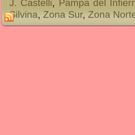
J. Castelli
,
Pampa del Infier
Silvina
,
Zona Sur
,
Zona Nort