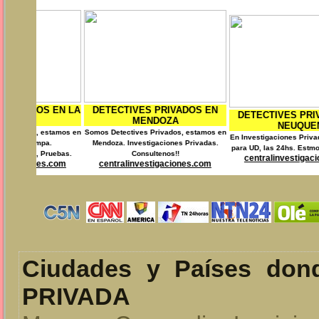
IVES PRIVADOS EN
DETECTIVES P
DETECTIVES PRIVADOS EN
MENDOZA
RI
NEUQUEN
tives Privados, estamos en
Somos Detectives Pr
En Investigaciones Privadas trabajamos
Investigaciones Privadas.
Contamos con la 
para UD, las 24hs. Estmos en Neuquen.
Consultenos!!
Consul
centralinvestigaciones.com
linvestigaciones.com
centralinvest
Ciudades y Países do
PRIVADA