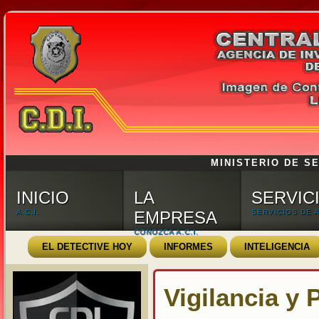
MINISTERIO DE SE
INICIO
LA
SERVIC
A.C.I.
EMPRESA
SERVICIOS DE A.
CONOZCA A.C.I.
EL DETECTIVE HOY
INFORMES
INTELIGENCIA
Vigilancia y 