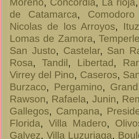
Moreno
,
Concordia
,
La rioja
de Catamarca
,
Comodoro 
Nicolas de los Arroyos
,
Itu
Lomas de Zamora
,
Temperl
San Justo
,
Castelar
,
San Ra
Rosa
,
Tandil
,
Libertad
,
Ra
Virrey del Pino
,
Caseros
,
San
Burzaco
,
Pergamino
,
Grand
Rawson
,
Rafaela
,
Junin
,
Rem
Gallegos
,
Campana
,
Presid
Florida
,
Villa Madero
,
Olivo
Galvez
,
Villa Luzuriaga
,
Bou