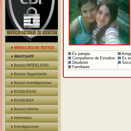
MENSAJES DE TEXTOS
Ex parejas
Amig
WHATSAPP
Compañeros de Estudios
Ex e
Deudores
Soci
Buscas INFIDELIDAD
Familiares
Buscas Seguimiento
Buscas Investigaciones
BUSQUEDAS
BUSQUEDA
VEHICULOS
Buscas Informe
Prelaboral
Informatica
Investigaciones