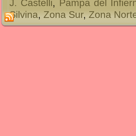
J. Castelli
,
Pampa del Infier
Silvina
,
Zona Sur
,
Zona Nort