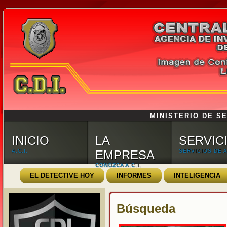
MINISTERIO DE SE
INICIO
LA
SERVIC
A.C.I.
EMPRESA
SERVICIOS DE A.
CONOZCA A.C.I.
EL DETECTIVE HOY
INFORMES
INTELIGENCIA
Búsqueda