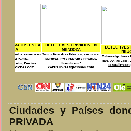
CTIVES PRIVADOS EN
DETECTIVES 
DETECTIVES PRIVADOS EN
MENDOZA
R
NEUQUEN
ectives Privados, estamos en
Somos Detectives 
En Investigaciones Privadas trabajamos
. Investigaciones Privadas.
Contamos con l
para UD, las 24hs. Estmos en Neuquen.
Consultenos!!
Cons
centralinvestigaciones.com
ralinvestigaciones.com
centralinve
Ciudades y Países do
PRIVADA