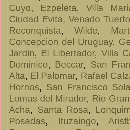
Cuyo
,
Ezpeleta
,
Villa Mari
Ciudad Evita
,
Venado Tuert
Reconquista
,
Wilde
,
Mart
Concepcion del Uruguay
,
Ge
Jardin
,
El Libertador
,
Villa 
Dominico
,
Beccar
,
San Fran
Alta
,
El Palomar
,
Rafael Cal
Hornos
,
San Francisco Sol
Lomas del Mirador
,
Rio Gra
Acha
,
Santa Rosa
,
Lonquim
Posadas
,
Ituzaingo
,
Aris