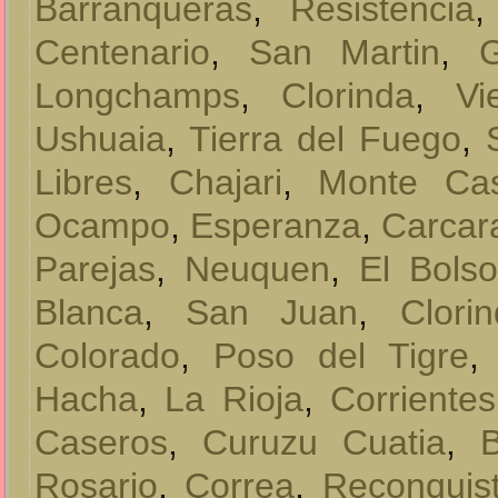
Barranqueras
,
Resistencia
Centenario
,
San Martin
,
Longchamps
,
Clorinda
,
Vi
Ushuaia
,
Tierra del Fuego
,
Libres
,
Chajari
,
Monte Ca
Ocampo
,
Esperanza
,
Carcar
Parejas
,
Neuquen
,
El Bols
Blanca
,
San Juan
,
Clori
Colorado
,
Poso del Tigre
Hacha
,
La Rioja
,
Corrientes
Caseros
,
Curuzu Cuatia
,
B
Rosario
,
Correa
,
Reconquis