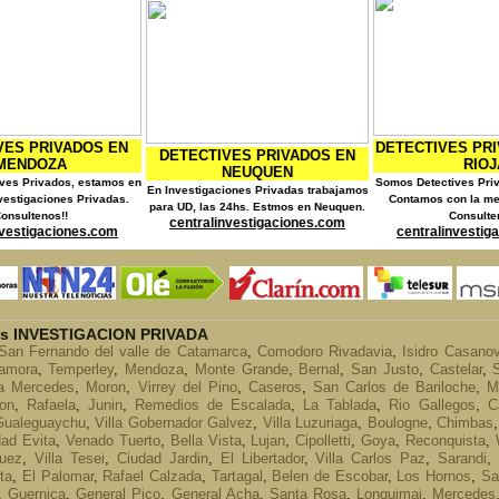
DETECTIVES PRIVADOS EN LA
DETECTIV
ECTIVES PRIVADOS EN
RIOJA
BUE
NEUQUEN
Somos Detectives Privados en La Rioja.
Detectives Pr
stigaciones Privadas trabajamos
Contamos con la mejor Tecnologia.
Argentina.
, las 24hs. Estmos en Neuquen.
Consultenos.
Habilitad
tralinvestigaciones.com
centralinvestigaciones.com
centralin
os INVESTIGACION PRIVADA
San Fernando del valle de Catamarca
,
Comodoro Rivadavia
,
Isidro Casano
amora
,
Temperley
,
Mendoza
,
Monte Grande
,
Bernal
,
San Justo
,
Castelar
,
la Mercedes
,
Moron
,
Virrey del Pino
,
Caseros
,
San Carlos de Bariloche
,
M
on
,
Rafaela
,
Junin
,
Remedios de Escalada
,
La Tablada
,
Rio Gallegos
,
C
Gualeguaychu
,
Villa Gobernador Galvez
,
Villa Luzuriaga
,
Boulogne
,
Chimbas
ad Evita
,
Venado Tuerto
,
Bella Vista
,
Lujan
,
Cipolletti
,
Goya
,
Reconquista
,
guez
,
Villa Tesei
,
Ciudad Jardin
,
El Libertador
,
Villa Carlos Paz
,
Sarandi
,
ta
,
El Palomar
,
Rafael Calzada
,
Tartagal
,
Belen de Escobar
,
Los Hornos
,
Sa
,
Guernica
,
General Pico
,
General Acha
,
Santa Rosa
,
Lonquimai
,
Mercedes