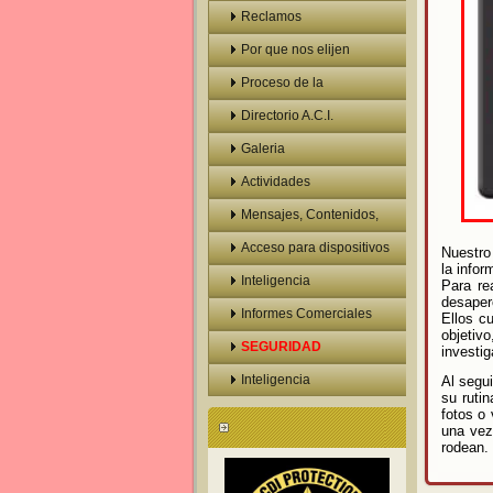
Reclamos
Por que nos elijen
Proceso de la
Investigacion
Directorio A.C.I.
Galeria
Actividades
Confidenciales
Mensajes, Contenidos,
Mails
Acceso para dispositivos
Nuestro
la infor
moviles
Inteligencia
Para re
desaper
Informes Comerciales
Ellos c
objetivo
Personales
SEGURIDAD
investig
Inteligencia
Al segu
su rutin
fotos o
una vez
rodean.