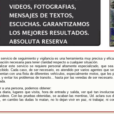
 servicio de seguimiento y vigilancia es una herramienta muy precisa y efica
mación necesaria para tener claridad respecto a cualquier situación.
alizar este servicio se requiere personal altamente especializado, que s
cibido. Cada caso, de ser necesario, es atendido por varios agentes que se
uentan con una flota de diferentes vehículos, especialmente motos, que les 
, y evitar los problemas de transito... hasta por las veredas de ser necesario
ada.
ir a una persona, podemos obtener:
a diaria, lugares que visita, hora de entrada y salida, ver qué tan involucr
 videos. Con las pruebas obtenidas, se acaban las mentiras, Ud. aclara sus d
, en cambio las dudas lo matan, no lo dejan vivir en paz, ni trabajar, ni co