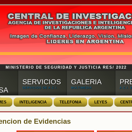
MINISTERIO DE SEGURIDAD Y JUSTICIA RES/ 2022
SERVICIOS
GALERIA
PR
SA
SERVICIOS DE A.C.I.
MULTIMEDIA
A.C.I.
.
MES
INTELIGENCIA
TELEFONIA
LEYES
CENT
encion de Evidencias