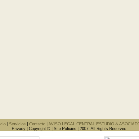
icio
|
Servicios
|
Contacto
|
AVISO LEGAL CENTRAL ESTUDIO & ASOCIAD
Privacy | Copyright © | Site Policies | 2007. All Rights Reserved.